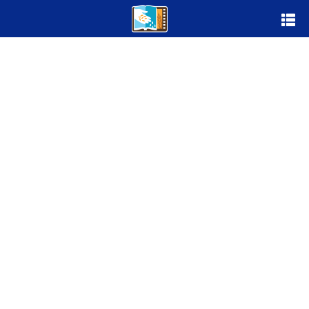
首頁
關於我們
查經教材
講座心得
登入觀影
拍攝花絮
事工近況
奉獻支持