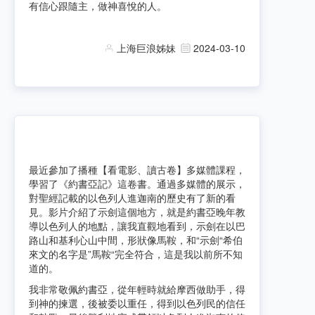
有信心跟隨主，做神喜悅的人。
上海巨浪姊妹
2024-03-10
最近參加了播種【看電影、讀古卷】多媒體課程，
學習了《約書亞記》這卷書。通過多媒體的展示，
對聖經記載的以色列人進迦南的歷史有了新的看
見。影片介紹了示劍這個地方，就是約書亞晚年教
導以色列人的地點，讓我直觀地看到，示劍在以巴
路山和基利心山中間，形狀像馬鞍，和“示劍“希伯
來文的名字是”馬鞍“完全符合，這是我以前所不知
道的。
我非常敬佩約書亞，從年輕時就給摩西做助手，得
到神的揀選，後被委以重任，得到以色列民的信任