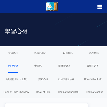
首頁
學習心得
關於我們
查經教材
學習心得
逆转风云
路得记概论
以斯拉记
尼希米记
登入觀影
约书亚记
士师记
撒母耳记上
撒母耳记下
拍攝花絮
《使徒行传》（上集）
其它心得
大卫职场启示录
Reversal of Fate
事工近況
Book of Ruth Overview
Book of Ezra
Book of Nehemiah
Book of Joshua
奉獻支持