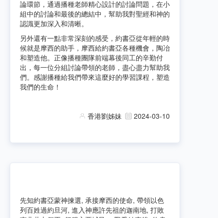
論環節，通過播種老師精心設計的討論問題，在小
組中的討論和最後的總結中，幫助我對聖經和神的
認識更加深入和清晰。
另外還有一點非常深刻的感受，約書亞從年輕的時
候就是摩西的助手，摩西給約書亞各種機會，陶冶
和塑造他。正像播種團隊前端幕後同工的辛勤付
出，每一位分組討論帶領的老師，盡心盡力幫助我
們。感謝播種給我們帶來這麼好的學習課程，塑造
我們的生命！
香港劉姊妹
2024-03-10
先知約書亞蒙神揀選, 承接摩西的使命, 帶領以色
列百姓過約旦河, 進入神應許先祖的迦南地, 打敗