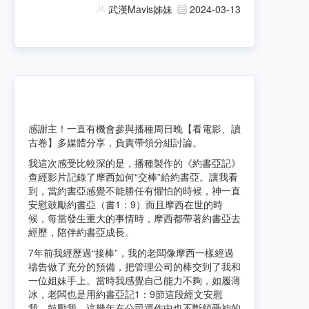
武漢Mavis姊妹
2024-03-13
感謝主！一直有機會參與播種周日晚【看電影、讀
古卷】多媒體分享，負責帶領分組討論。
我這次感受比較深的是，播種製作的《約書亞記》
查經影片記錄了摩西如何“交棒”給約書亞。讓我看
到，當約書亞感覺不能勝任有懼怕的時候，神一直
安慰鼓勵約書亞（書1：9）而且摩西在世的時
候，每當發生重大的事情時，摩西都帶著約書亞去
經歷，陪伴約書亞成長。
7年前我經歷過“接棒”，我的老闆像摩西一樣經過
禱告做了充分的預備，把管理公司的棒交到了我和
一位姐妹手上。當時我感覺自己能力不夠
，
如履薄
冰，老闆也是用約書亞記1：9節這段經文安慰
我、鼓勵我。這幾年在公司運作中也不斷領受神的