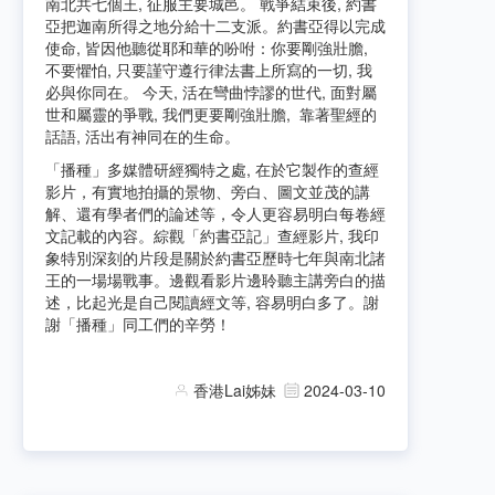
南北共七個王, 征服主要城邑。 戰爭結束後, 約書
亞把迦南所得之地分給十二支派。約書亞得以完成
使命, 皆因他聽從耶和華的吩咐：你要剛強壯膽,
不要懼怕, 只要謹守遵行律法書上所寫的一切, 我
必與你同在。 今天, 活在彎曲悖謬的世代, 面對屬
世和屬靈的爭戰, 我們更要剛強壯膽, 靠著聖經的
話語, 活出有神同在的生命。
「播種」多媒體研經獨特之處, 在於它製作的查經
影片，有實地拍攝的景物、旁白、圖文並茂的講
解、還有學者們的論述等，令人更容易明白每卷經
文記載的內容。綜觀「約書亞記」查經影片, 我印
象特別深刻的片段是關於約書亞歷時七年與南北諸
王的一場場戰事。邊觀看影片邊聆聽主講旁白的描
述，比起光是自己閱讀經文等, 容易明白多了。謝
謝「播種」同工們的辛勞！
香港Lai姊妹
2024-03-10