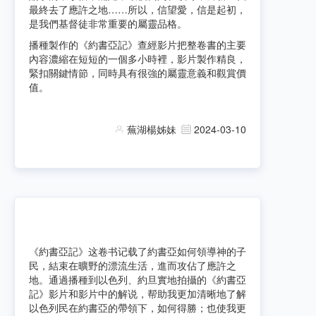
最終去了應許之地……所以，信望愛，信是起初，
是我們基督徒非常重要
的
屬靈品格。
播種製作的《約書亞記》查經影片把整卷書的主要
內容濃縮在短短的一個多小時裡，影片製作精良，
緊扣關鍵情節，同時具有很強的屬靈意義和觀賞價
值。
蕪湖楊姊妹
2024-03-10
《約書亞記》这卷书记载了約書亞如何領導神的子
民，結束在曠野的漂流生活，進而攻佔了應許之
地。通過播種到以色列、約旦實地拍攝的
《約書亞
記》
影片和影片中的解说，帮助我更加清晰地了解
以色列民在約書亞的帶領下，如何得勝；也使我更