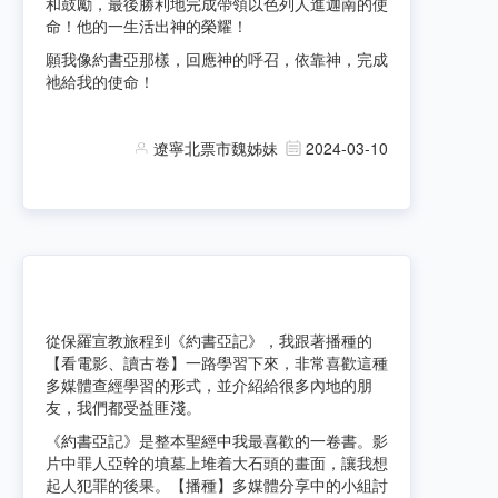
和鼓勵，最後勝利地完成帶領以色列人進迦南的使
命！他的一生活出神的榮耀！
願我像約書亞那樣，回應神的呼召，依靠神，完成
祂給我的使命！
遼寧北票市魏姊妹
2024-03-10
從保羅宣教旅程到《約書亞記》，我跟著播種的
【看電影、讀古卷】一路學習下來，非常喜歡這種
多媒體查經學習的形式，並介紹給很多內地的朋
友，我們都受益匪淺。
《約書亞記》是整本聖經中我最喜歡的一卷書。影
片中罪人亞幹的墳墓上堆着大石頭的畫面，讓我想
起人犯罪的後果。【播種】多媒體分享中的小組討