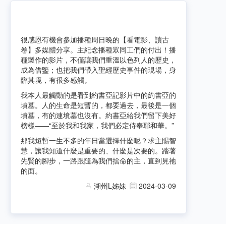
很感恩有機會參加播種周日晚的【看電影、讀古
卷】多媒體分享。主紀念播種眾同工們的付出！播
種製作的影片，不僅讓我們重溫以色列人的歷史，
成為借鑒；也把我們帶入聖經歷史事件的現場，身
臨其境，有很多感觸。
我本人最觸動的是看到約書亞記影片中的約書亞的
墳墓。人的生命是短暫的，都要過去，最後是一個
墳墓，有的連墳墓也沒有。約書亞給我們留下美好
榜樣——“至於我和我家，我們必定侍奉耶和華。”
那我短暫一生不多的年日當選擇什麼呢？求主賜智
慧，讓我知道什麼是重要的、什麼是次要的。踏著
先賢的腳步，一路跟隨為我們捨命的主，直到見祂
的面。
湖州L姊妹
2024-03-09