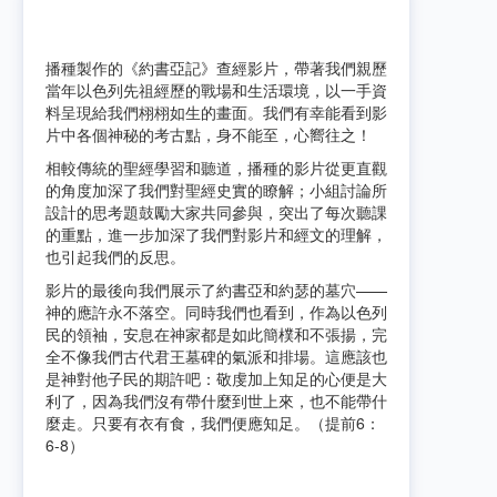
English
註冊
播種製作的《約書亞記》查經影片，帶著我們親歷
當年以色列先祖經歷的戰場和生活環境，以一手資
料呈現給我們栩栩如生的畫面。我們有幸能看到影
片中各個神秘的考古點，身不能至，心嚮往之！
相較傳統的聖經學習和聽道，播種的影片從更直觀
的角度加深了我們對聖經史實的瞭解；小組討論所
設計的思考題鼓勵大家共同參與，突出了每次聽課
的重點，進一步加深了我們對影片和經文的理解，
也引起我們的反思。
影片的最後向我們展示了約書亞和約瑟的墓穴——
神的應許永不落空。同時我們也看到，作為以色列
民的領袖，安息在神家都是如此簡樸和不張揚，完
全不像我們古代君王墓碑的氣派和排場。這應該也
是神對他子民的期許吧：敬虔加上知足的心便是大
利了，因為我們沒有帶什麼到世上來，也不能帶什
麼走。只要有衣有食，我們便應知足。（提前6：
6-8）