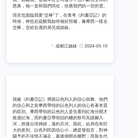
恩典，祂一直和我們同在，供應我們的一切所需。
現在也面臨我要“交棒”了，在查考《約書亞記》的
時候，神也在提醒我如何做好預備，像摩西一樣去
交棒，交給合適的弟兄或姐妹。
成都江姊妹
2024-03-10
我被《約書亞記》裡面以色列人的信心鼓舞。他們
的信心和之前摩西帶領的以色列人的信心有著本質
的區別。摩西帶領的以色列人是先看到紅海分開才
敢過紅海，而約書亞帶領抬約櫃的祭司先踏腳入
河，然後出現神跡
，
過約旦河。因此，結局也有巨
大的差別。以色列民因信心小，總是發怨言，對神
賜予的不珍惜不滿足，最後倒閉在曠野；而新生代