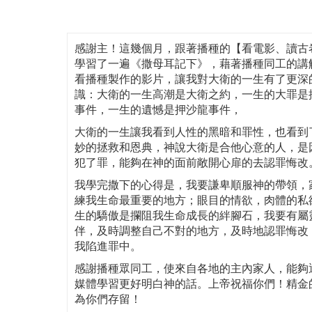
感謝主！這幾個月，跟著播種的【看電影、讀古
學習了一遍《撒母耳記下》，藉著播種同工的講
看播種製作的影片，讓我對大衛的一生有了更深
識：大衛的一生高潮是大衛之約，一生的大罪是
事件，一生的遺憾是押沙龍事件，
大衛的一生讓我看到人性的黑暗和罪性，也看到
妙的拯救和恩典，神說大衛是合他心意的人，是
犯了罪，能夠在神的面前敞開心扉的去認罪悔改
我學完撒下的心得是，我要謙卑順服神的帶領，
練我生命最重要的地方；眼目的情欲，肉體的私
生的驕傲是攔阻我生命成長的絆腳石，我要有屬
伴，及時調整自己不對的地方，及時地認罪悔改
我陷進罪中。
感謝播種眾同工，使來自各地的主內家人，能夠
媒體學習更好明白神的話。上帝祝福你們！精金
為你們存留！