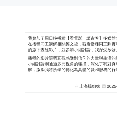
我參加了周日晚播種【看電影、讀古卷】多媒體
在播種同工講解相關經文後，觀看播種同工到實
的撒下查經影片，並參加小組討論，我深受啟發
播種的影片讓我直觀感受到信仰的力量與生活的
小組討論則通過多元視角的碰撞，深化了我對真
解，激勵我將所學的轉化為具體的愛和服務的行
上海楊姐妹
2025