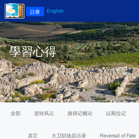
English
註冊
學習心得
全部
逆转风云
路得记概论
以斯拉记
其它
大卫职场启示录
Reversal of Fate