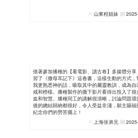
山東程姐妹
2025
借著參加播種的【看電影、讀古卷】多媒體分享
習了《撒母耳記下》這卷書，這樣生動的方式，
我更熟悉神的話，吸取其中的屬靈教訓，成為自
戒和榜樣。播種製作的撒下影片看得出投入了很
血和智慧。播種同工的講解很清晰，討論問題環
後的總結歸納都很好，令人受益非淺，願主賜福
紀念你們的勞苦擺上！
上海张弟兄
2025