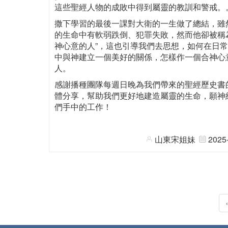
這些聖經人物的成敗中得到屬靈的教訓和警戒。
撒下學習的最後一課對大衛的一生做了總結，雖
的生命中有軟弱跌倒、犯罪失敗，然而他卻被稱
神心意的人”，這也引導我們去思想，如何在日
中與神建立一個美好的關係，怎樣作一個合神心
人。
感謝播種團隊每週日晚為我們帶來的聖經歷史書
體分享，幫助我們更好地建造屬靈的生命，願神
們手中的工作！
山東宋姐妹
2025